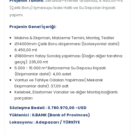
Projenin Tanımı:
Serdivan-Erenler arasında, 6.450,00-mt
(Çelik Boru) İçmesuyu İsale Hattı ve Su Depoları İnşaatı
yapımı.
Projenin Genel İçeriği:
Makina & Ekipman, Malzeme Temini, Montaj, Testler
Ø14000mm Çelik Boru döşenmesi (İzolasyonlar dahil):
6.450,00 mt
Ø1800mm Yatay Sondaj yapılması (Dağın diğer tarafına
geçiş): 235,00 mt
5.000 - 15.000 m³ Betonarme Su Deposu İnşaatı
(Ekipmanlar dahil): 4,00 adet
Vantus ve Tahliye Odaları Yapılması( Mekanik
Ekipmanlar dahil): 37,00 adt
Kelebek, Elastomer Vanalar ve diğer Montaj bağlantı
parçaları
Sözleşme Bedeli : 3.780.970,00 -USD
Yüklenici : ILBANK (Bank of Provinces)
Lokasyonu : Adapazarı / TÜRKİYE