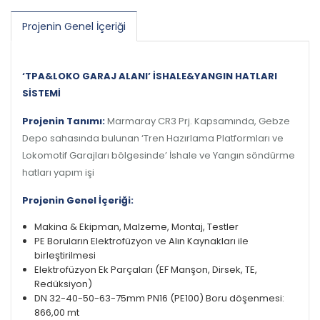
Projenin Genel İçeriği
‘TPA&LOKO GARAJ ALANI’ İSHALE&YANGIN HATLARI
SİSTEMİ
Projenin Tanımı:
Marmaray CR3 Prj. Kapsamında, Gebze
Depo sahasında bulunan ‘Tren Hazırlama Platformları ve
Lokomotif Garajları bölgesinde’ İshale ve Yangın söndürme
hatları yapım işi
Projenin Genel İçeriği:
Makina & Ekipman, Malzeme, Montaj, Testler
PE Boruların Elektrofüzyon ve Alın Kaynakları ile
birleştirilmesi
Elektrofüzyon Ek Parçaları (EF Manşon, Dirsek, TE,
Redüksiyon)
DN 32-40-50-63-75mm PN16 (PE100) Boru döşenmesi:
866,00 mt