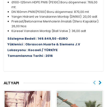
Ø100-125mm HDPE PN16 (PE100) Boru döşenmesi: 769,00
mt
DN 160mm PN16(PE100) Boru döşenmesi: 870,00 mt
Yangın Hidrant ve Vanalarının Montajı (DN160): 20,00 adt
Prekast/Betonarme Menholerin İmalatı (Sfero Kapaklar):
26,00 Nos
Küresel Vanaların Montajı (Ball Valve ): 36,00 adt
Sözleşme Bedeli : 149.649,50 -EURO
Yüklenici : Obrascon Huarte & Siemens J.V
Lokasyonu : Kocaeli / TÜRKİYE
Tamamlanma Tarihi : 2016
ALT YAPI