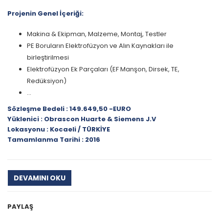
Projenin Genel İçeriği:
Makina & Ekipman, Malzeme, Montaj, Testler
PE Boruların Elektrofüzyon ve Alın Kaynakları ile
birleştirilmesi
Elektrofüzyon Ek Parçaları (EF Manşon, Dirsek, TE,
Redüksiyon)
...
Sözleşme Bedeli : 149.649,50 -EURO
Yüklenici : Obrascon Huarte & Siemens J.V
Lokasyonu : Kocaeli / TÜRKİYE
Tamamlanma Tarihi : 2016
DEVAMINI OKU
PAYLAŞ