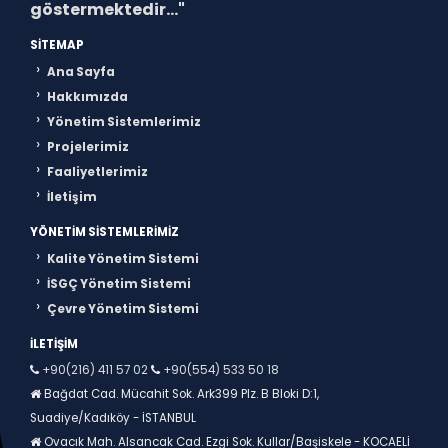
göstermektedir..."
SITEMAP
Ana Sayfa
Hakkımızda
Yönetim Sistemlerimiz
Projelerimiz
Faaliyetlerimiz
İletişim
YÖNETIM SISTEMLERIMIZ
Kalite Yönetim Sistemi
İSGÇ Yönetim Sistemi
Çevre Yönetim Sistemi
İLETIŞIM
+90(216) 411 57 02
+90(554) 533 50 18
Bağdat Cad. Mücahit Sok. Ark399 Plz. B Bloki D:1,
Suadiye/Kadıköy - İSTANBUL
Ovacık Mah. Alsancak Cad. Ezgi Sok. Kullar/Başiskele - KOCAELİ