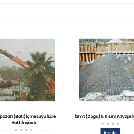
azarı (Batı) İçmesuyu İsale
İzmit (Doğu) 5. Kısım Altyapı 
Hattı İnşaatı
İncele