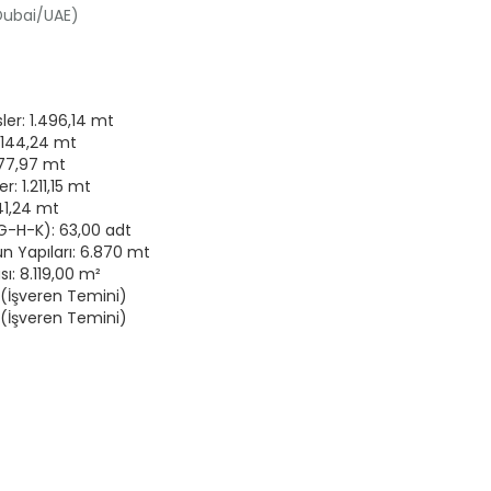
(Dubai/UAE)
r: 1.496,14 mt
.144,24 mt
77,97 mt
 1.211,15 mt
41,24 mt
G-H-K): 63,00 adt
n Yapıları: 6.870 mt
sı: 8.119,00 m²
e (İşveren Temini)
 (İşveren Temini)