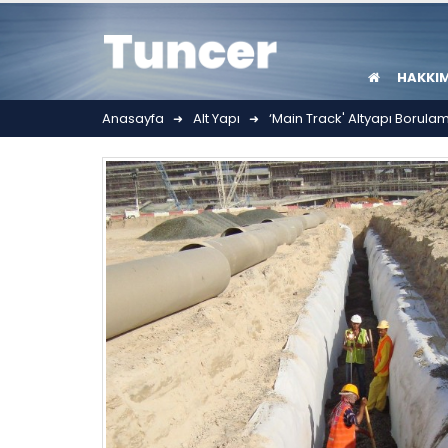
HAKKI
Anasayfa
Alt Yapı
​‘Main Track' Altyapı Borula