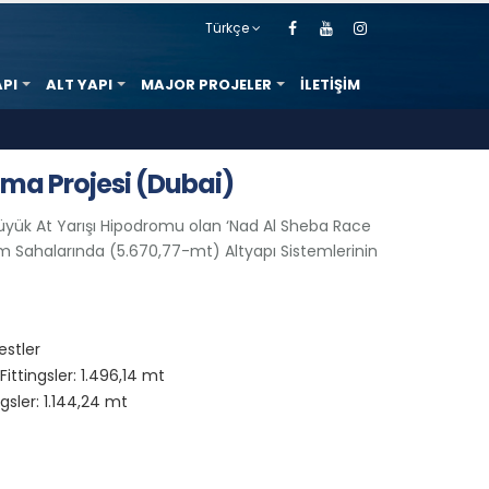
Türkçe
API
ALT YAPI
MAJOR PROJELER
İLETIŞIM
ama Projesi (Dubai)
ük At Yarışı Hipodromu olan ‘Nad Al Sheba Race
m Sahalarında (5.670,77-mt) Altyapı Sistemlerinin
estler
tingsler: 1.496,14 mt
ler: 1.144,24 mt