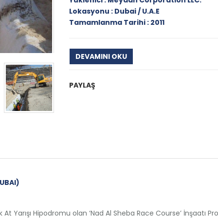
Yüklenici : Meydan Corporation LLC.
Lokasyonu : Dubai / U.A.E
Tamamlanma Tarihi : 2011
DEVAMINI OKU
PAYLAŞ
UBAI)
At Yarışı Hipodromu olan ‘Nad Al Sheba Race Course’ İnşaatı Pr