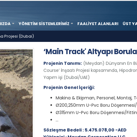
MIZDA
YÖNETIM SISTEMLERIMIZ
FAALIYET ALANLARI
ÜST Y
ma Projesi (Dubai)
​‘Main Track' Altyapı Borul
Projenin Tanımı:
(Meydan) Dünyanın En Büy
Course’ İnşaatı Projesi kapsamında, Hipodro
Yapım işi (Dubai/UAE)
Projenin Genel İçeriği:
Makina & Ekipman, Personel, Montaj, T
Ø200,250mm U-Pvc Boru Döşenmesi/Fit
Ø315mm U-Pvc Boru Döşenmesi/Fittings
...
Sözleşme Bedeli : 5.475.078,00 -AED