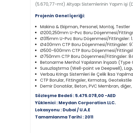
(5.670,77-mt) Altyapı Sistemlerinin Yapım işi 
Projenin Genel İçeriği:
Makina & Ekipman, Personel, Montaj, Testler
Ø200,250mm U-Pvc Boru Döşenmesi/Fittingsle
Ø315mm U-Pvc Boru Döşenmesi/Fittingsler: 1
Ø400mm CTP Boru Döşenmesi/Fittingsler: 9
Ø500-600mm CTP Boru Döşenmesi/Fittingsler:
Ø750mm CTP Boru Döşenmesi/Fittingsler: 8
Betonarme Menhol Yapılarının İnşaatı (Type 
Susuzlaştırma (Well-point ve Deepwell), Lagu
Verbau Krings Sistemleri ile Çelik İksa Yapılma
CTP Borular, Fittingsler, Kırmataş, Geotekstil
Demir Donatılar, Beton, PVC Membran, diğer,
Sözleşme Bedeli : 5.475.078,00 -AED
Yüklenici : Meydan Corporation LLC.
Lokasyonu : Dubai / U.A.E
Tamamlanma Tarihi : 2011