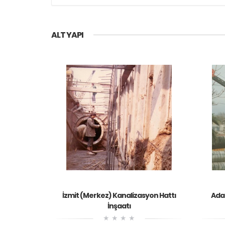
ALT YAPI
İzmit (Merkez) Kanalizasyon Hattı
Adap
İnşaatı