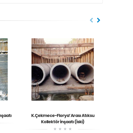
İnşaatı
K.Çekmece-Florya’ Arası Atıksu
Sakarya
Kollektör İnşaatı (İski)