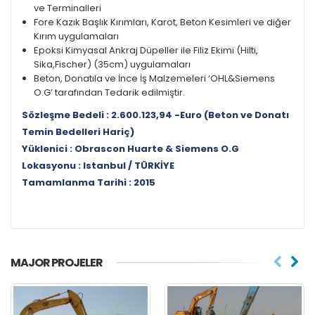
ve Terminalleri
Fore Kazık Başlık Kırımları, Karot, Beton Kesimleri ve diğer
Kırım uygulamaları
Epoksi Kimyasal Ankraj Düpeller ile Filiz Ekimi (Hilti,
Sika,Fischer) (35cm) uygulamaları
Beton, Donatıla ve İnce İş Malzemeleri ‘OHL&Siemens
O.G’ tarafından Tedarik edilmiştir.
Sözleşme Bedeli : 2.600.123,94 -Euro (Beton ve Donatı
Temin Bedelleri Hariç)
Yüklenici : Obrascon Huarte & Siemens O.G
Lokasyonu : Istanbul / TÜRKİYE
Tamamlanma Tarihi : 2015
MAJOR PROJELER