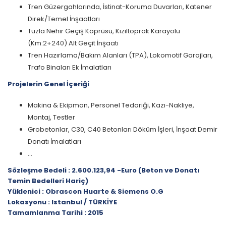
Tren Güzergahlarında, İstinat-Koruma Duvarları, Katener
Direk/Temel İnşaatları
Tuzla Nehir Geçiş Köprüsü, Kızıltoprak Karayolu
(Km:2+240) Alt Geçit İnşaatı
Tren Hazırlama/Bakım Alanları (TPA), Lokomotif Garajları,
Trafo Binaları Ek İmalatları
Projelerin Genel İçeriği
Makina & Ekipman, Personel Tedariği, Kazı-Nakliye,
Montaj, Testler
Grobetonlar, C30, C40 Betonları Döküm İşleri, İnşaat Demir
Donatı İmalatları
...
Sözleşme Bedeli : 2.600.123,94 -Euro (Beton ve Donatı
Temin Bedelleri Hariç)
Yüklenici : Obrascon Huarte & Siemens O.G
Lokasyonu : Istanbul / TÜRKİYE
Tamamlanma Tarihi : 2015