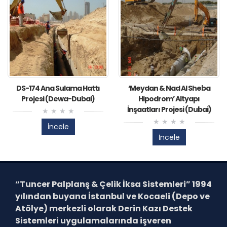
DS-174 Ana Sulama Hattı
‘Meydan & Nad Al Sheba
Projesi (Dewa-Dubai)
Hipodrom’ Altyapı
İnşaatları Projesi (Dubai)
İncele
İncele
“Tuncer Palplanş & Çelik İksa Sistemleri”
1994
yılından buyana İstanbul ve Kocaeli (Depo ve
Atölye) merkezli olarak Derin Kazı Destek
Sistemleri uygulamalarında işveren