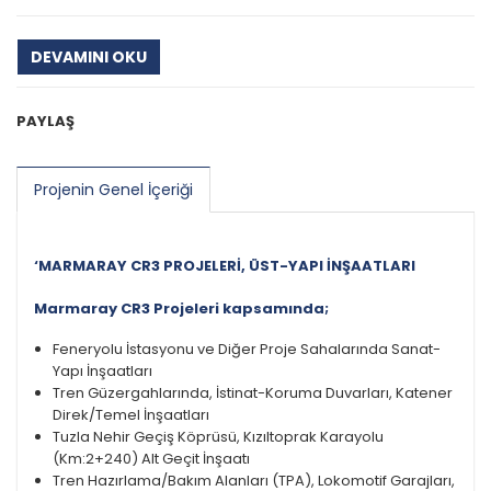
DEVAMINI OKU
PAYLAŞ
Projenin Genel İçeriği
‘MARMARAY CR3 PROJELERİ, ÜST-YAPI İNŞAATLARI
Marmaray CR3 Projeleri kapsamında;
Feneryolu İstasyonu ve Diğer Proje Sahalarında Sanat-
Yapı İnşaatları
Tren Güzergahlarında, İstinat-Koruma Duvarları, Katener
Direk/Temel İnşaatları
Tuzla Nehir Geçiş Köprüsü, Kızıltoprak Karayolu
(Km:2+240) Alt Geçit İnşaatı
Tren Hazırlama/Bakım Alanları (TPA), Lokomotif Garajları,