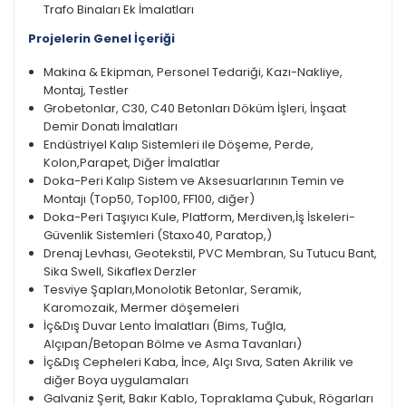
Trafo Binaları Ek İmalatları
Projelerin Genel İçeriği
Makina & Ekipman, Personel Tedariği, Kazı-Nakliye,
Montaj, Testler
Grobetonlar, C30, C40 Betonları Döküm İşleri, İnşaat
Demir Donatı İmalatları
Endüstriyel Kalıp Sistemleri ile Döşeme, Perde,
Kolon,Parapet, Diğer İmalatlar
Doka-Peri Kalıp Sistem ve Aksesuarlarının Temin ve
Montajı (Top50, Top100, FF100, diğer)
Doka-Peri Taşıyıcı Kule, Platform, Merdiven,İş İskeleri-
Güvenlik Sistemleri (Staxo40, Paratop,)
Drenaj Levhası, Geotekstil, PVC Membran, Su Tutucu Bant,
Sika Swell, Sikaflex Derzler
Tesviye Şapları,Monolotik Betonlar, Seramik,
Karomozaik, Mermer döşemeleri
İç&Dış Duvar Lento İmalatları (Bims, Tuğla,
Alçıpan/Betopan Bölme ve Asma Tavanları)
İç&Dış Cepheleri Kaba, İnce, Alçı Sıva, Saten Akrilik ve
diğer Boya uygulamaları
Galvaniz Şerit, Bakır Kablo, Topraklama Çubuk, Rögarları