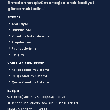
firmalarının çözüm ortağı olarak faaliyet
göstermektedir..."
SITEMAP
Ana Sayfa
Hakkımızda
Yönetim Sistemlerimiz
Projelerimiz
Faaliyetlerimiz
İletişim
YÖNETIM SISTEMLERIMIZ
Kalite Yönetim Sistemi
İSGÇ Yönetim Sistemi
Çevre Yönetim Sistemi
İLETIŞIM
+90(216) 411 57 02
+90(554) 533 50 18
Bağdat Cad. Mücahit Sok. Ark399 Plz. B Bloki D:1,
Suadiye/Kadıköy - İSTANBUL