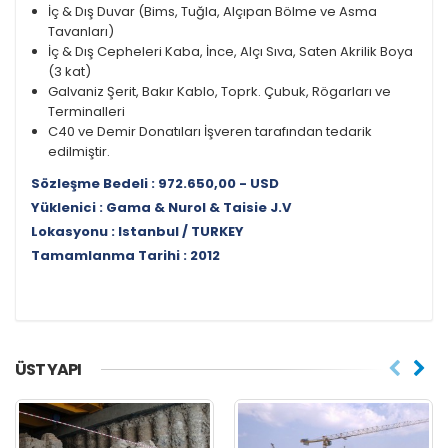
İç & Dış Duvar (Bims, Tuğla, Alçıpan Bölme ve Asma
Tavanları)
İç & Dış Cepheleri Kaba, İnce, Alçı Sıva, Saten Akrilik Boya
(3 kat)
Galvaniz Şerit, Bakır Kablo, Toprk. Çubuk, Rögarları ve
Terminalleri
C40 ve Demir Donatıları İşveren tarafından tedarik
edilmiştir.
Sözleşme Bedeli : 972.650,00 - USD
Yüklenici : Gama & Nurol & Taisie J.V
Lokasyonu : Istanbul / TURKEY
Tamamlanma Tarihi : 2012
ÜST YAPI