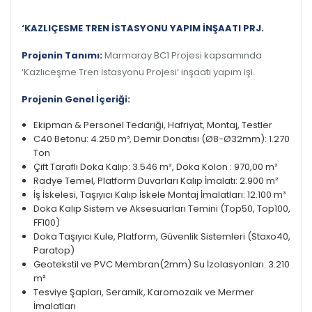
‘KAZLIÇESME TREN İSTASYONU YAPIM İNŞAATI PRJ.
Projenin Tanımı:
Marmaray BC1 Projesi kapsamında
‘Kazlıceşme Tren İstasyonu Projesi’ inşaatı yapım işi.
Projenin Genel İçeriği:
Ekipman & Personel Tedariği, Hafriyat, Montaj, Testler
C40 Betonu: 4.250 m³, Demir Donatısı (Ø8-Ø32mm): 1.270
Ton
Çift Taraflı Doka Kalıp: 3.546 m², Doka Kolon : 970,00 m²
Radye Temel, Platform Duvarları Kalıp İmalatı: 2.900 m²
İş İskelesi, Taşıyıcı Kalıp İskele Montaj İmalatları: 12.100 m³
Doka Kalıp Sistem ve Aksesuarları Temini (Top50, Top100,
FF100)
Doka Taşıyıcı Kule, Platform, Güvenlik Sistemleri (Staxo40,
Paratop)
Geotekstil ve PVC Membran(2mm) Su İzolasyonları: 3.210
m²
Tesviye Şapları, Seramik, Karomozaik ve Mermer
İmalatları