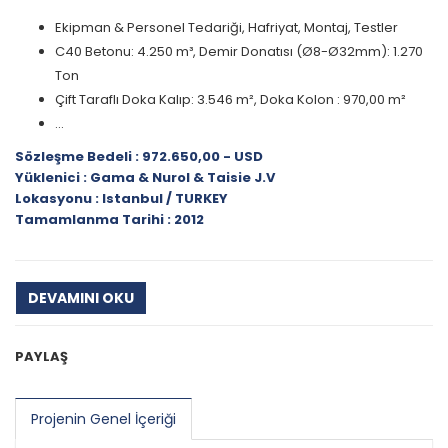
Ekipman & Personel Tedariği, Hafriyat, Montaj, Testler
C40 Betonu: 4.250 m³, Demir Donatısı (Ø8-Ø32mm): 1.270
Ton
Çift Taraflı Doka Kalıp: 3.546 m², Doka Kolon : 970,00 m²
...
Sözleşme Bedeli : 972.650,00 - USD
Yüklenici : Gama & Nurol & Taisie J.V
Lokasyonu : Istanbul / TURKEY
Tamamlanma Tarihi : 2012
DEVAMINI OKU
PAYLAŞ
Projenin Genel İçeriği