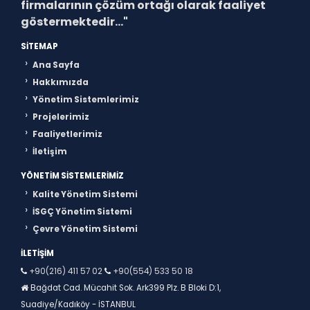
firmalarının çözüm ortağı olarak faaliyet
göstermektedir..."
SITEMAP
Ana Sayfa
Hakkımızda
Yönetim Sistemlerimiz
Projelerimiz
Faaliyetlerimiz
İletişim
YÖNETIM SISTEMLERIMIZ
Kalite Yönetim Sistemi
İSGÇ Yönetim Sistemi
Çevre Yönetim Sistemi
İLETIŞIM
+90(216) 411 57 02
+90(554) 533 50 18
Bağdat Cad. Mücahit Sok. Ark399 Plz. B Bloki D:1,
Suadiye/Kadıköy - İSTANBUL