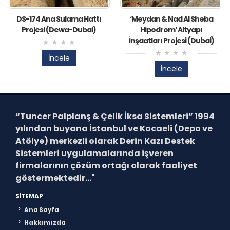
DS-174 Ana Sulama Hattı
‘Meydan & Nad Al Sheba
Projesi (Dewa-Dubai)
Hipodrom’ Altyapı
İnşaatları Projesi (Dubai)
İncele
İncele
“Tuncer Palplanş & Çelik İksa Sistemleri”
1994
yılından buyana İstanbul ve Kocaeli (Depo ve
Atölye) merkezli olarak Derin Kazı Destek
Sistemleri uygulamalarında işveren
firmalarının çözüm ortağı olarak faaliyet
göstermektedir..."
SITEMAP
Ana Sayfa
Hakkımızda