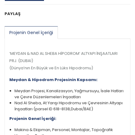
PAYLAŞ
Projenin Genel İçeriği
‘MEYDAN & NAD AL SHEBA HİPODROM’ ALTYAPI İNŞAATLARI
PRJ. (DUBAI)
(Dünya’nın En Büyük ve En Lüks Hipodromu)
Meydan & Hipodrom Projesinin Kapsamı:
Meydan Projesi, Kanalizasyon, Yağmursuyu, İsale Hatları
ve Çevre Düzenlemeleri İnşaatları
Nad Al Sheba, At Yarışı Hipodromu ve Çevresinin Altyapı
İnşaatları (parsel ID 618-8138,Dubai/BAE)
Projenin Genel İçeriği:
Makina & Ekipman, Personel, Montajlar, Topoğrafik