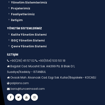
Yönetim Sistemlerimiz
Projelerimiz
Faaliyetlerimiz
İletişim
YÖNETIM SISTEMLERIMIZ
Kalite Yönetim Sistemi
İSGÇ Yönetim Sistemi
Çevre Yönetim Sistemi
İLETIŞIM
+90(216) 411 57 02
+90(554) 533 50 18
Bağdat Cad. Mücahit Sok. Ark399 Plz. B Bloki D:1,
Suadiye/Kadıköy - İSTANBUL
Ovacık Mah. Alsancak Cad. Ezgi Sok. Kullar/Başiskele - KOCAELİ
palplans.com
baris@tuncerinsaat.com