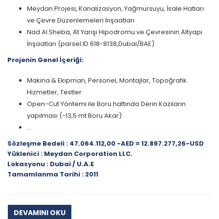
Meydan Projesi, Kanalizasyon, Yağmursuyu, İsale Hatları
ve Çevre Düzenlemeleri İnşaatları
Nad Al Sheba, At Yarışı Hipodromu ve Çevresinin Altyapı
İnşaatları (parsel ID 618-8138,Dubai/BAE)
Projenin Genel İçeriği:
Makina & Ekipman, Personel, Montajlar, Topoğrafik
Hizmetler, Testler
Open-Cut Yöntemi ile Boru hattında Derin Kazıların
yapılması (-13,5 mt Boru Akar)
...
Sözleşme Bedeli : 47.064.112,00 -AED = 12.897.277,26-USD
Yüklenici : Meydan Corporation LLC.
Lokasyonu : Dubai / U.A.E
Tamamlanma Tarihi : 2011
DEVAMINI OKU