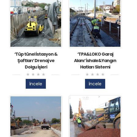
‘Tüp tünel İstasyon &
‘TPA&LOKO Garaj
Şaftları’ Drenaj ve
Alanı’ İshale&Yangın
Dolgu İşleri
Hatları Sistemi
İncele
İncele