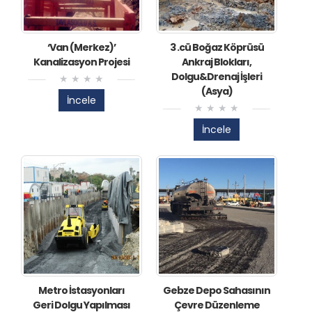
‘Van (Merkez)’
3 .cü Boğaz Köprüsü
Kanalizasyon Projesi
Ankraj Blokları,
Dolgu&Drenaj İşleri
(Asya)
İncele
İncele
Metro İstasyonları
Gebze Depo Sahasının
Geri Dolgu Yapılması
Çevre Düzenleme