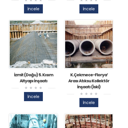
İncele
İncele
İzmit (Doğu) 5. Kısım
K.Çekmece-Florya’
Altyapı İnşaatı
Arası Atıksu Kollektör
İnşaatı (İski)
İncele
İncele