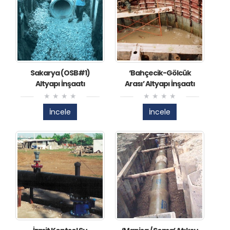
Sakarya (OSB#1)
‘Bahçecik-Gölcük
Altyapı İnşaatı
Arası’ Altyapı İnşaatı
İncele
İncele