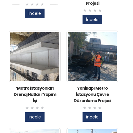
Projesi
İncele
İncele
​‘Metro İstasyonları
Yenikapı Metro
Drenaj Hatları’ Yapım
İstasyonu Çevre
İşi
Düzenleme Projesi
İncele
İncele