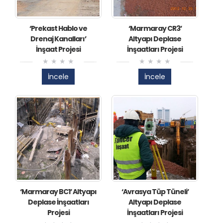
​‘Prekast Hablo ve
​‘Marmaray CR3’
Drenaj Kanalları’
Altyapı Deplase
İnşaat Projesi
İnşaatları Projesi
İncele
İncele
​‘Marmaray BC1’ Altyapı
​‘Avrasya Tüp Tüneli’
Deplase İnşaatları
Altyapı Deplase
Projesi
İnşaatları Projesi