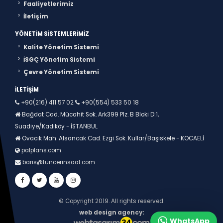
Faaliyetlerimiz
İletişim
YÖNETIM SISTEMLERIMIZ
Kalite Yönetim Sistemi
İSGÇ Yönetim Sistemi
Çevre Yönetim Sistemi
İLETIŞIM
+90(216) 411 57 02
+90(554) 533 50 18
Bağdat Cad. Mücahit Sok. Ark399 Plz. B Bloki D:1,
Suadiye/Kadıköy - İSTANBUL
Ovacık Mah. Alsancak Cad. Ezgi Sok. Kullar/Başiskele - KOCAELİ
palplans.com
baris@tuncerinsaat.com
© Copyright 2019. All rights reserved.
web design agency
WhatsApp