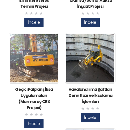
İzmit Kentsel Su
‘Manisa / Soma’ Atıksu
Temini Projesi
İnşaat Projesi
İncele
İncele
Geçici Palplanş İksa
Havalandırma Şaftları
Uygulamaları
Derin Kazı ve İksalama
(Marmaray CR3
İşlemleri
Projesi)
İncele
İncele