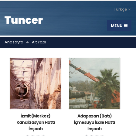
Türkçe
Anasayfa
Alt Yapı
İzmit (Merkez)
Adapazarı (Batı)
Kanalizasyon Hattı
İçmesuyu İsale Hattı
İnşaatı
İnşaatı